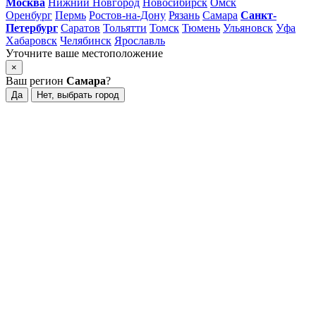
Москва
Нижний Новгород
Новосибирск
Омск
Оренбург
Пермь
Ростов-на-Дону
Рязань
Самара
Санкт-
Петербург
Саратов
Тольятти
Томск
Тюмень
Ульяновск
Уфа
Хабаровск
Челябинск
Ярославль
Уточните ваше местоположение
×
Ваш регион
Самара
?
Да
Нет, выбрать город